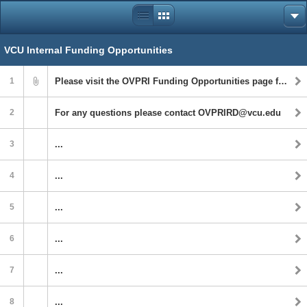
VCU Internal Funding Opportunities
1
Please visit the OVPRI Funding Opportunities page for the updated list of VCU internal funds:
2
For any questions please contact OVPRIRD@vcu.edu
3
...
4
...
5
...
6
...
7
...
8
...