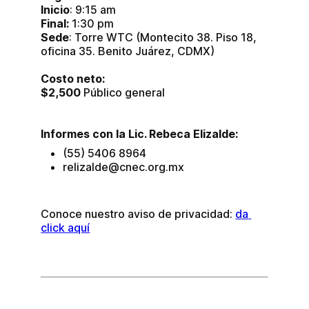
Inicio
: 9:15 am
Final:
 1:30 pm
Sede
: Torre WTC (Montecito 38. Piso 18, 
oficina 35. Benito Juárez, CDMX)
Costo neto:
$2,500
 Público general
Informes con la Lic. Rebeca Elizalde:
(55) 5406 8964
relizalde@cnec.org.mx
Conoce nuestro aviso de privacidad: 
da 
click aquí