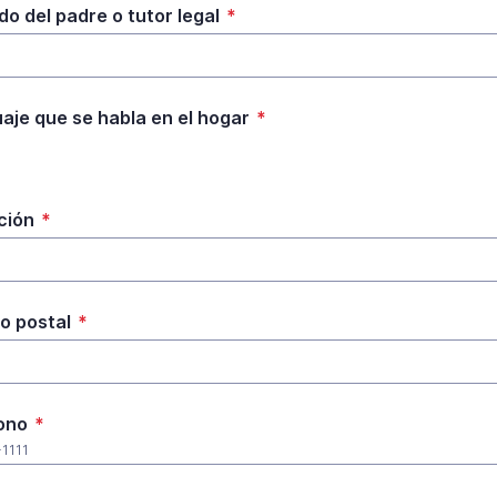
do del padre o tutor legal
*
aje que se habla en el hogar
*
ción
*
o postal
*
ono
*
-1111