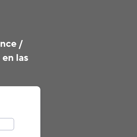
ence /
 en las