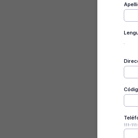
Apelli
Lengu
Direc
Códig
Teléf
111-111