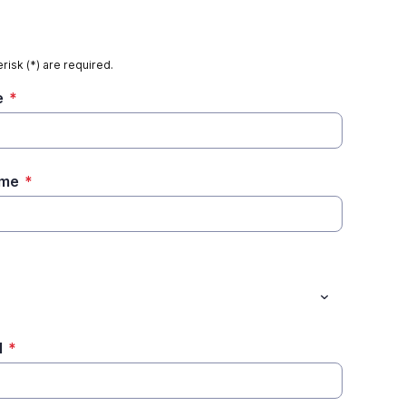
risk (*) are required.
e
*
 name
*
il
*