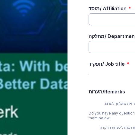
מוסד/ Affiliation
*
מחלקה/ Departmen
תפקיד/ Job title
*
הערות/Remarks
יר את שאלתך למרצה
Do you have any questions
them below:
נו נשתדל לענות בהקדם