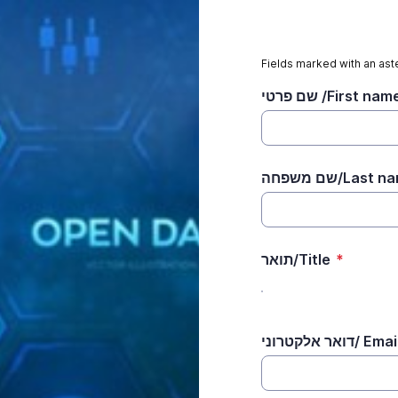
Fields marked with an aste
שם פרטי /First nam
שם משפחה/Last
תואר/Title
*
דואר אלקטרוני/ Ema