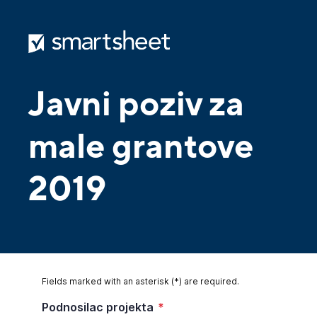
Javni poziv za
male grantove
2019
Fields marked with an asterisk (*) are required.
Podnosilac projekta
*