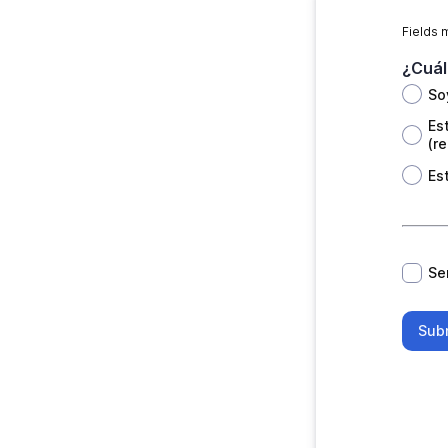
Fields 
¿Cuál
So
Es
(r
Es
*
Se
Sub