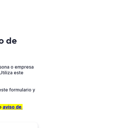
o de
rsona o empresa
Utiliza este
ste formulario y
o
aviso de 