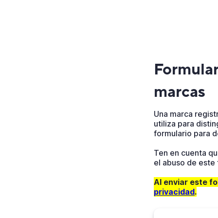
Formular
marcas
Una marca regist
utiliza para disti
formulario para d
Ten en cuenta que
el abuso de este 
Al enviar este f
privacidad
.