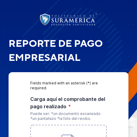
REPORTE DE PAGO
EMPRESARIAL
Fields marked with an asterisk (*) are
required.
Carga aquí el comprobante del
pago realizado
*
Puede ser: *un documento escaneado
*un pantallazo *la foto del recibo.