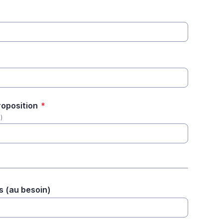
roposition
*
)
s (au besoin)