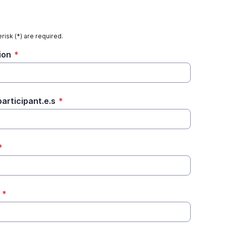
risk (*) are required.
ion
*
articipant.e.s
*
*
*