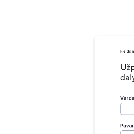
Fields 
Užpil
Užp
dal
Vard
Pava