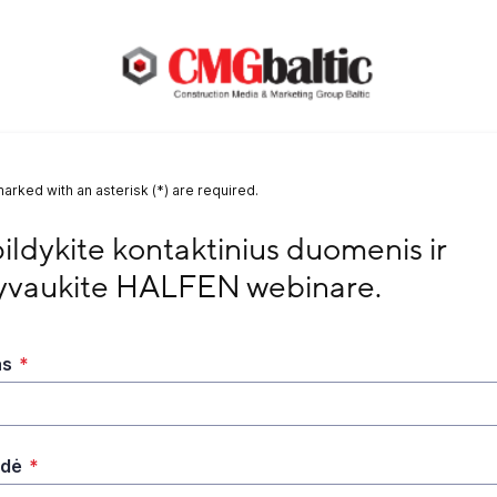
marked with an asterisk (*) are required.
dykite kontaktinius duomenis ir dalyvaukite HALFEN webi
ildykite kontaktinius duomenis ir 
yvaukite HALFEN webinare.
as
*
rdė
*