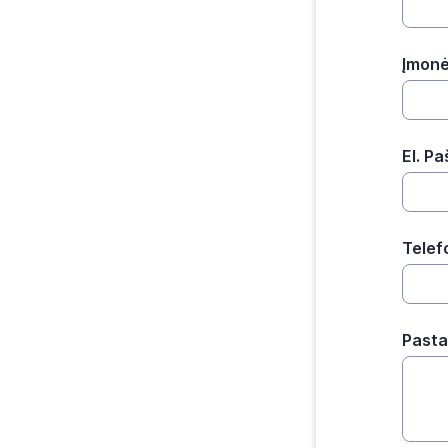
Įmon
El. P
Telef
Past