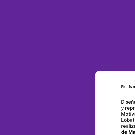
Fields 
Diseña
y repr
Motiv
Lobat
realiz
de Ma