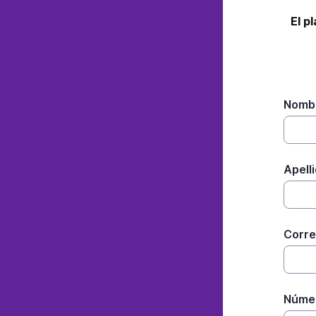
El p
Nomb
Apell
Corre
Númer