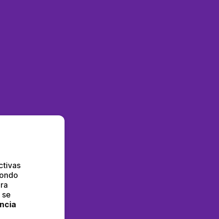
ivas  
Fondo 
ra 
se 
ncia 