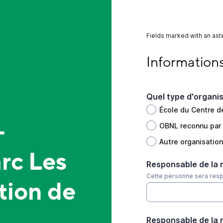
Fields marked with an aste
Informations génér
Information
Quel type d'organi
École du Centre d
-
OBNL reconnu par 
Autre organisation
rc Les
Responsable de la 
Cette personne sera respo
tion de
Responsable de la