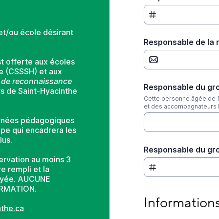
et/ou école désirant
Responsable de la 
st offerte aux écoles
he (CSSSH) et aux
e de reconnaissance
Responsable du gr
rs de Saint-Hyacinthe
Cette personne âgée de 18
et des accompagnateurs lo
urnées pédagogiques
pe qui encadrera les
lus.
Responsable du gr
ervation au moins 3
e rempli et la
nvoyée. AUCUNE
IRMATION.
Informations sur le
Informations
nthe.ca