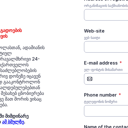
ორგანიზაციის საქმიანობი
ოგადოების
Web-site
ვის
ვებ-საიტი
ოლასთან, ადამიანის
ატიულ
 მრავალმხრივი 24-
E-mail address
*
 საქართველოს
შესაძლებლობების
ელ-ფოსტის მისამართი
ივ დონეზე იცავენ
ნად გააკონტროლონ
 ვალდებულებებთან
 შესახებ ცნობიერება
Phone number
*
ე მათ შორის ვისაც
ტელეფონის ნომერი
ება.
ი მიმდინარე
თ
ამ ბმულზე
.
Name of the conta