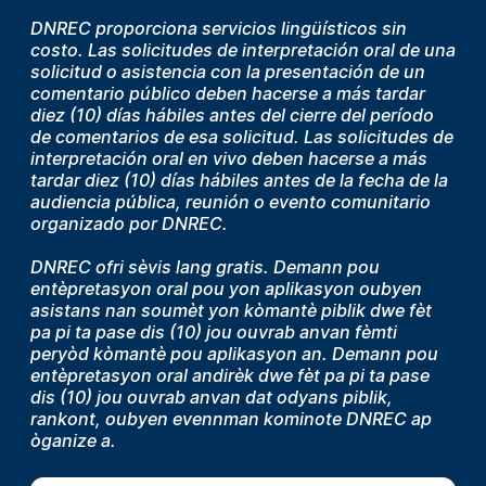
DNREC proporciona servicios lingüísticos sin
costo. Las solicitudes de interpretación oral de una
solicitud o asistencia con la presentación de un
comentario público deben hacerse a más tardar
diez (10) días hábiles antes del cierre del período
de comentarios de esa solicitud. Las solicitudes de
interpretación oral en vivo deben hacerse a más
tardar diez (10) días hábiles antes de la fecha de la
audiencia pública, reunión o evento comunitario
organizado por DNREC.
DNREC ofri sèvis lang gratis. Demann pou
entèpretasyon oral pou yon aplikasyon oubyen
asistans nan soumèt yon kòmantè piblik dwe fèt
pa pi ta pase dis (10) jou ouvrab anvan fèmti
peryòd kòmantè pou aplikasyon an. Demann pou
entèpretasyon oral andirèk dwe fèt pa pi ta pase
dis (10) jou ouvrab anvan dat odyans piblik,
rankont, oubyen evennman kominote DNREC ap
òganize a.