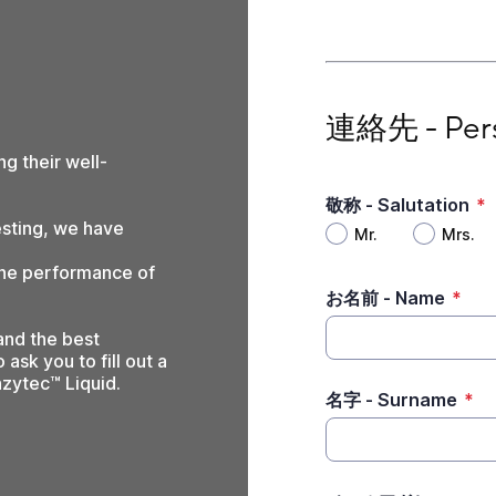
連絡先 - Personal co
連絡先 - Pers
g their well-
敬称 - Salutation
*
esting, we have
Mr.
Mrs.
the performance of
お名前 - Name
*
 and the best
ask you to fill out a
zytec™ Liquid.
名字 - Surname
*