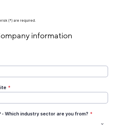
risk (*) are required.
nformation
mpany information
te
*
ch industry sector are you from?
*