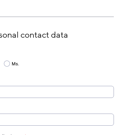
ntact data
onal contact data
Ms.