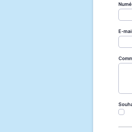
Numér
E-mai
Comm
Souha
*