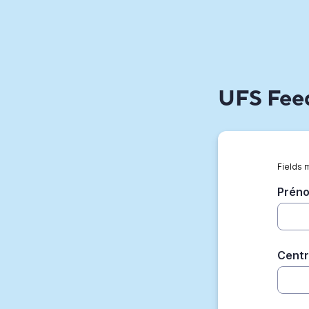
UFS Feed
Fields 
Prén
Centr