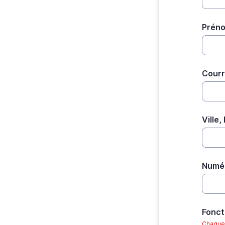
Prén
Courri
Ville
Numér
Fonct
Chaque 