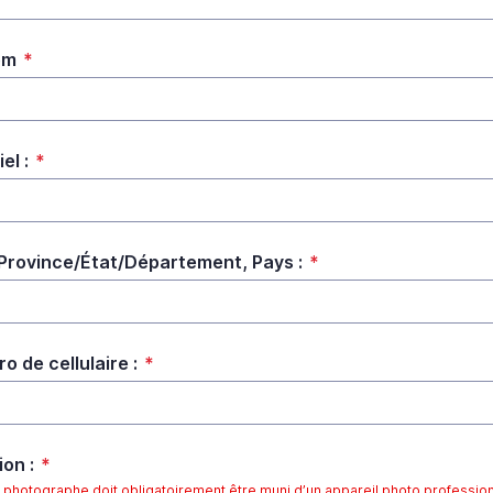
om
*
el :
*
, Province/État/Département, Pays :
*
o de cellulaire :
*
ion :
*
photographe doit obligatoirement être muni d’un appareil photo profession