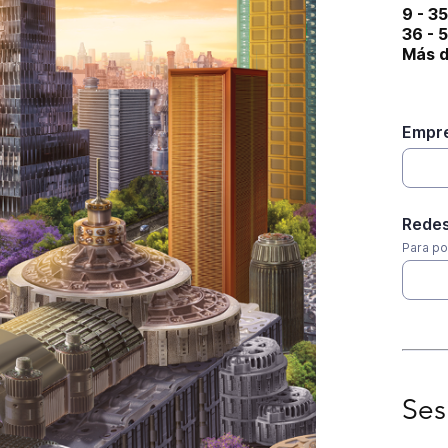
9 - 35
36 - 5
Más d
Empre
Redes
Para po
Sesio
Ses