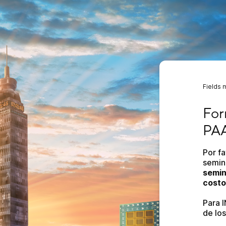
Fields 
Formu
For
PAA
Por f
semin
semin
costo
Para 
de lo