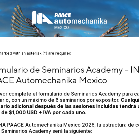
marked with an asterisk (*) are required.
lario de Seminarios Academy – INA PAACE Automechani
mulario de Seminarios Academy – IN
CE Automechanika Mexico
avor complete el formulario de Seminarios Academy para ca
ario, con un máximo de 6 seminarios por expositor. 
Cualqui
ario adicional después de las sesiones incluidas tendrá u
 de $1,000 USD + IVA por cada uno
.
INA PAACE Automechanika Mexico 2026, la estructura de co
s Seminarios Academy será la siguiente: