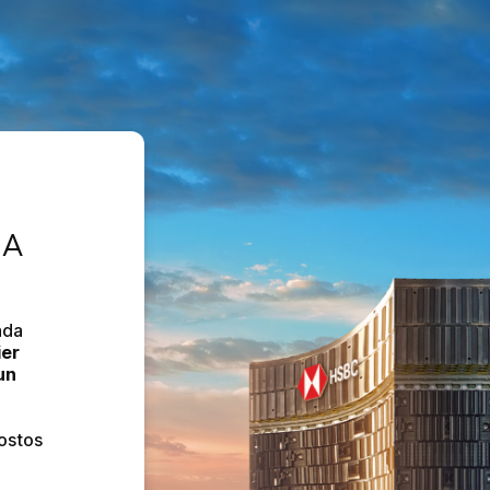
ka Mexico
A 
da 
er 
n 
stos 