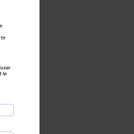
n 
ir 
user 
le 