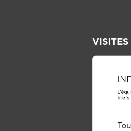
VISITES
INFO
IN
L'équ
brefs 
Tout 
Tou