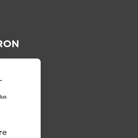
TRON
T
us 
e 