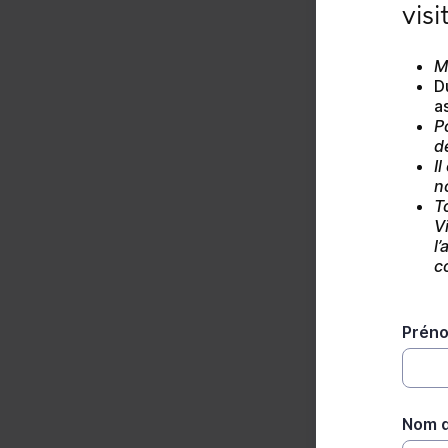
visit
M
D
a
P
d
I
n
T
V
l
c
Prén
Nom d