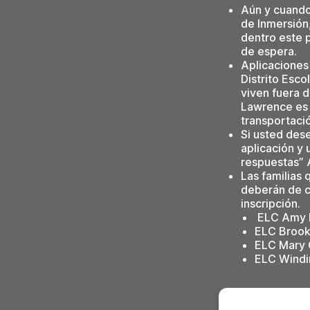
Aún y cuando
de Inmersión
dentro este p
de espera.
Aplicaciones
Distrito Esc
viven fuera d
Lawrence es 
transportació
Si usted dese
aplicación y
respuestas” 
Las familias 
deberán de c
inscripción.
ELC Amy 
ELC Brook
ELC Mary 
ELC Windi