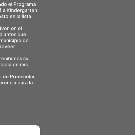
ndo el Programa
á a Kindergarten
to en la lista
iven en el
udiantes que
l municipio de
proveer
 recibimos su
copia de mis
ón de Preescolar
rencia para la