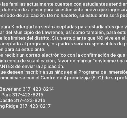
 las familias actualmente cuenten con estudiantes atendie
, deberán de aplicar para su estudiante nuevo que ingresar
eríodo de aplicación. De no hacerlo, su estudiante será pues
 para Kindergarten serán aceptadas para estudiantes que v
olar del Municipio de Lawrence, así como también, para est
e los límites del distrito. Si un estudiante que NO vive en e
aceptado al programa, los padres serán responsables de 
n para su estudiante.
a recibir un correo electrónico con la confirmación de que
 una copia de su aplicación, favor de marcar “envíenme una 
ANTES de enviar la aplicación.
que deseen inscribir a sus niños en el Programa de Inmersi
omunicarse con el Centro de Aprendizaje (ELC) de su prefe
Beverland 317-423-8214
 Park 317-423-8215
Castle 317-423-8216
ng Ridge 317-423-8217