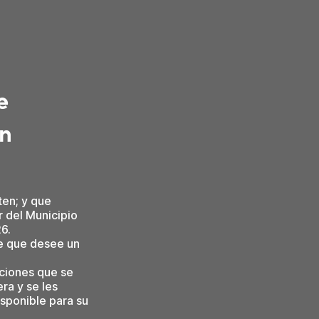
e
en
ten; y que
r del Municipio
6.
e que desee un
aciones que se
ra y se les
isponible para su